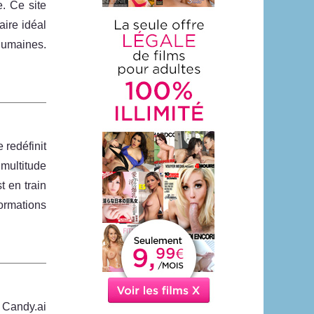
e. Ce site
aire idéal
humaines.
 redéfinit
multitude
t en train
ormations
, Candy.ai